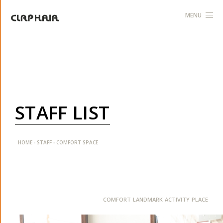
MENU
S
T
A
F
F
L
I
S
T
-
-
HOME
STAFF
COMFORT SPACE
COMFORT LANDMARK ACTIVITY PLACE