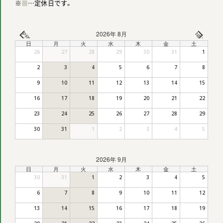
※
■
…定休日です。
2026年 8月
PREV
NEXT
日
月
火
水
木
金
土
26
27
28
29
30
31
1
2
3
4
5
6
7
8
9
10
11
12
13
14
15
16
17
18
19
20
21
22
23
24
25
26
27
28
29
30
31
1
2
3
4
5
2026年 9月
日
月
火
水
木
金
土
30
31
1
2
3
4
5
6
7
8
9
10
11
12
13
14
15
16
17
18
19