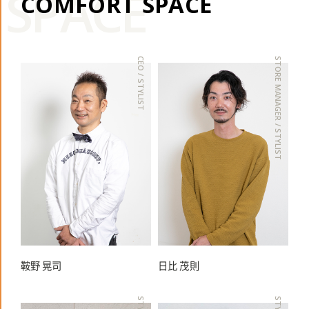
SPACE
C
O
M
F
O
R
T
S
P
A
C
E
CEO / STYLIST
STORE MANAGER / STYLIST
鞍野 晃司
日比 茂則