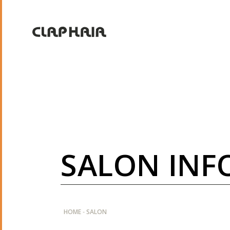
S
A
L
O
N
I
N
F
-
HOME
SALON