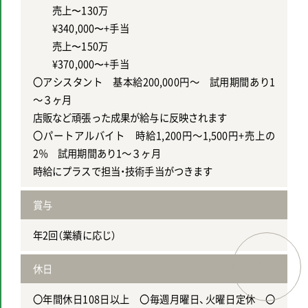
売上〜130万
¥340,000〜+手当
売上〜150万
¥370,000〜+手当
〇アシスタント 基本給200,000円～ 試用期間あり1
～３ヶ月
店販など頑張った成果が給与に反映されます
〇パートアルバイト 時給1,200円～1,500円+売上の
2％ 試用期間あり1～３ヶ月
時給にプラスで担当・技術手当がつきます
賞与
年2回（業績に応じ）
ENTRY
休日
〇年間休日108日以上 〇毎週月曜日、火曜日定休 〇