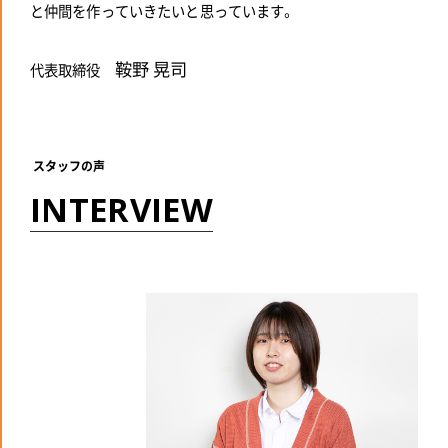
と仲間を作っていきたいと思っています。
鞍野 晃司
代表取締役
スタッフの声
I
N
T
E
R
V
I
E
W