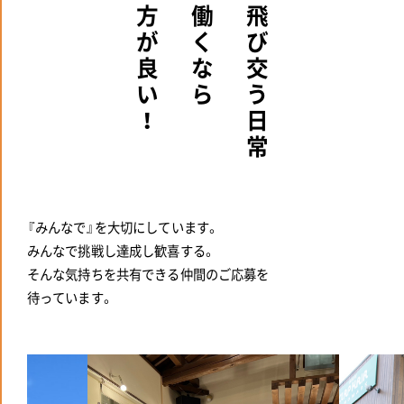
方
働
飛
が
く
び
良
な
交
い
ら
う
！
日
常
『みんなで』を大切にしています。
みんなで挑戦し達成し歓喜する。
そんな気持ちを共有できる仲間のご応募を
待っています。