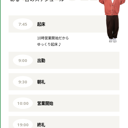
起床
7:45
10時営業開始だから
ゆっくり起床♪
出勤
9:00
朝礼
9:30
営業開始
10:00
終礼
19:00