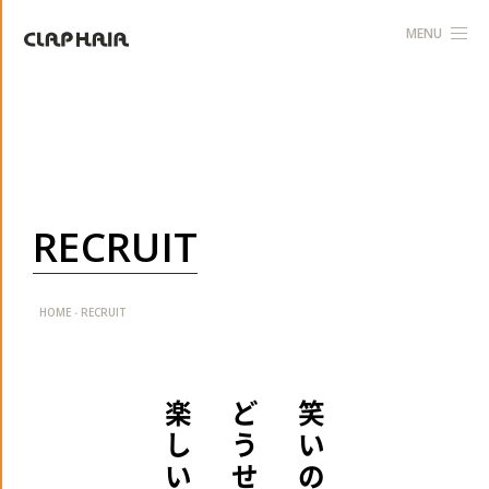
MENU
R
E
C
R
U
I
T
-
HOME
RECRUIT
楽
ど
笑
し
う
い
い
せ
の