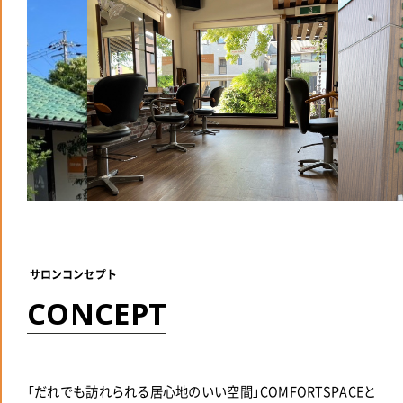
サロンコンセプト
C
O
N
C
E
P
T
「だれでも訪れられる居心地のいい空間」COMFORTSPACEと