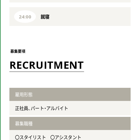
就寝
24:00
募集要項
R
E
C
R
U
I
T
M
E
N
T
雇用形態
正社員、パート・アルバイト
募集職種
〇スタイリスト 〇アシスタント