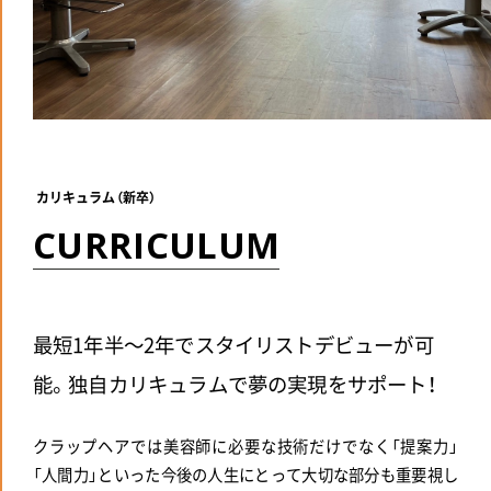
カリキュラム（新卒）
C
U
R
R
I
C
U
L
U
M
最短1年半～2年でスタイリストデビューが可
能。独自カリキュラムで夢の実現をサポート！
クラップヘアでは美容師に必要な技術だけでなく「提案力」
「人間力」といった今後の人生にとって大切な部分も重要視し